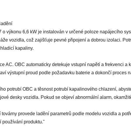
ladění
o výkonu 6,6 kW je instalován v určené poloze napájecího sys
áže vozidla, což zajišťuje pevné připojení a dobrou izolaci. Po
hladicí kapaliny.
bíječce AC. OBC automaticky detekuje vstupní napětí a frekvenci
 upraví výstupní proud podle požadavku baterie a dokončí proces
ního potrubí OBC a těsnost potrubí kapalinového chlazení, abyst
ojové desky vozidla. Pokud se objeví abnormální alarm, okamžit
í továrny provede ladění parametrů podle modelu vozidla a potř
í používání produktu."