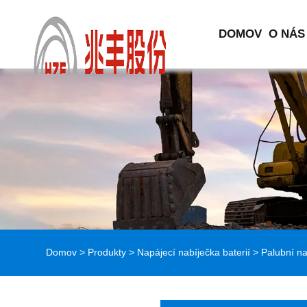
DOMOV
O NÁS
Domov
>
Produkty
>
Napájecí nabíječka baterií
>
Palubní na