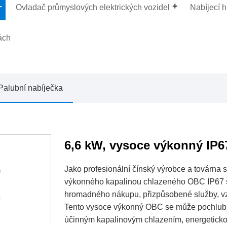
Ovladač průmyslových elektrických vozidel
Nabíjecí 
ách
Palubní nabíječka
6,6 kW, vysoce výkonný IP
Jako profesionální čínský výrobce a továrna
výkonného kapalinou chlazeného OBC IP67 s
hromadného nákupu, přizpůsobené služby, vzo
Tento vysoce výkonný OBC se může pochlubi
účinným kapalinovým chlazením, energetick