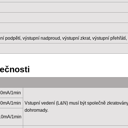
pní podpětí, výstupní nadproud, výstupní zkrat, výstupní přehřátí
ečnosti
10mA/1min
10mA/1min
Vstupní vedení (L&N) musí být společně zkratovány
dohromady.
10mA/1min