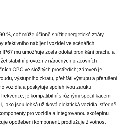
 %, což může účinně snížit energetické ztráty
by efektivního nabíjení vozidel ve scénářích
ce IP67 mu umožňuje zcela odolat pronikání prachu a
t stabilní provoz i v náročných pracovních
dičních OBC ve složitých prostředích; zároveň je
udu, výstupního zkratu, přehřátí výstupu a přerušení
ho vozidla a poskytuje spolehlivou záruku
frekvence, je kompatibilní s různými specifikacemi
, jako jsou lehká užitková elektrická vozidla, středně
ní komponenty pro vozidla a integrovanou skořepinu
žuje opotřebení komponent, prodlužuje životnost