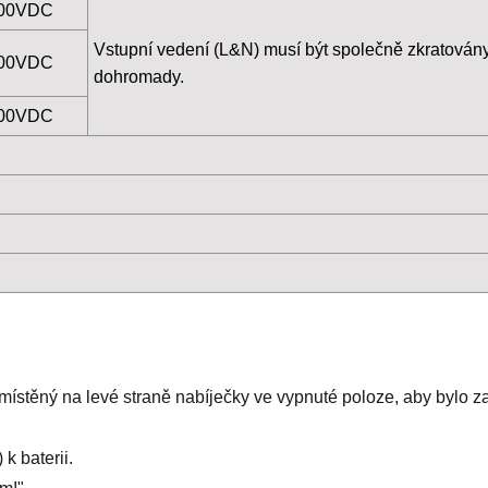
00VDC
Vstupní vedení (L&N) musí být společně zkratovány
00VDC
dohromady.
00VDC
C umístěný na levé straně nabíječky ve vypnuté poloze, aby bylo 
 k baterii.