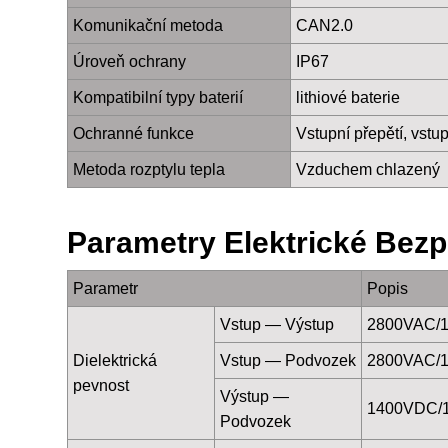
Komunikační metoda
CAN2.0
Úroveň ochrany
IP67
Kompatibilní typy baterií
lithiové baterie
Ochranné funkce
Vstupní přepětí, vstu
Metoda rozptylu tepla
Vzduchem chlazený
Parametry Elektrické Bezp
Parametr
Popis
Vstup — Výstup
2800VAC/
Dielektrická
Vstup — Podvozek
2800VAC/
pevnost
Výstup —
1400VDC/
Podvozek