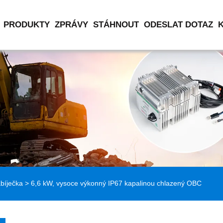
PRODUKTY
ZPRÁVY
STÁHNOUT
ODESLAT DOTAZ
bíječka
> 6,6 kW, vysoce výkonný IP67 kapalinou chlazený OBC