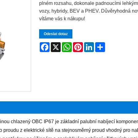
plném rozsahu, dokonale padnoucími lehkými
vozy, hybridy, BEV a PHEV. Důvěryhodná nová
vítáme vás k nákupu!
Odeslat dotaz
Facebook
X
WhatsApp
Pinterest
LinkedIn
Share
ou chlazený OBC IP67 je základní palubní nabíjecí komponenta
proudu z elektrické sítě na stejnosměrný proud vhodný pro nabíj