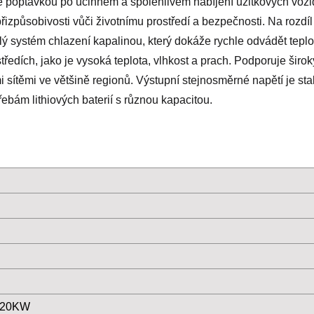
e poptávkou po účinném a spolehlivém nabíjení užitkových vozide
přizpůsobivosti vůči životnímu prostředí a bezpečnosti. Na roz
ý systém chlazení kapalinou, který dokáže rychle odvádět te
středích, jako je vysoká teplota, vlhkost a prach. Podporuje ši
sítěmi ve většině regionů. Výstupní stejnosměrné napětí je stabi
bám lithiových baterií s různou kapacitou.
/20KW