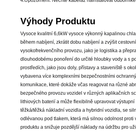
4.Upozornění: Nechte kabeláž nainstalovat odborníke
Výhody Produktu
Vysoce kvalitní 6,6kW vysoce výkonný kapalinou chla
během nabíjení, zkrátit dobu nabíjení a zvýšit cestovn
vysokofrekvenčního provozu, jako je logistika a přep
dlouhodobému ponoření do určité hloubky vody a s po
prostředích, jako jsou doly, přístavy a staveniště s ok
vybavena více komplexními bezpečnostními ochrannými
komunikace, které dokáže včas reagovat na různé abno
bezpečného provozu vozidel v různých aplikačních scé
lithiových baterií a může flexibilně upravovat výstupní
těžká/těžká nákladní vozidla a hybridní vozidla, se si
odlévanou pod tlakem, která má silnou odolnost proti
produktu a snižuje pozdější náklady na údržbu pro uži