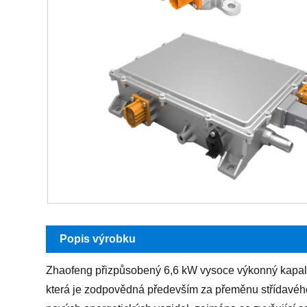
Popis výrobku
Zhaofeng přizpůsobený 6,6 kW vysoce výkonný kapalin
která je zodpovědná především za přeměnu střídavého 