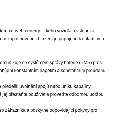
tému nového energetického vozidla a vstupní a
trubí kapalinového chlazení je připojeno k chladicímu
 a komunikuje se systémem správy baterie (BMS) přes
 nabíjení konstantním napětím a konstantním proudem.
e předešli uvolnění spojů nebo úniku kapaliny.
ě jej přestaňte používat a proveďte odbornou údržbu.
eb zákazníka a poskytne odpovídající pokyny pro