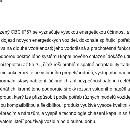
m!"
zený OBC IP67 se vyznačuje vysokou energetickou účinností ≥90
í dojezd nových energetických vozidel, dokonale splňující potře
rava na dlouhé vzdálenosti; jeho vodotěsná a prachotěsná funk
dporou pokročilého systému kapalinového chlazení dokáže udrže
olní teplotou až 85 °C, čímž řeší problém špatné adaptability tra
 funkcemi včetně vstupního přepětí/podpětí, výstupního nadpro
rmální stavy nabíjení, účinně chrání bezpečnost baterie i celé
nářích; kromě toho podporuje široký rozsah vstupního napětí a 
 proud, který lze přizpůsobit podle potřeb různých modelů vozidel
lnou kompatibilitou a flexibilitou; produkt využívá vysoce kvalit
 vibracím a nárazům, a vyspělá technologie chlazení kapalin sni
vatele, kteří používají vozidla po dlouhou dobu.