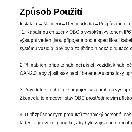
Způsob Použití
Instalace→Nabíjení→Denní údržba→Přizpůsobení a 
"1. Kapalinou chlazený OBC s vysokým výkonem IP67 
výstupní vedení jsou připojena podle specifikací kabel
systému vozidla, aby byla zajištěna hladká cirkulace c
2.Při nabíjení připojte nabíjecí pistoli vozidla k na
CAN2.0, aby zjistil stav nabití baterie. Automaticky
3.Pravidelně kontrolujte připojení vstupního a výstup
Zkontrolujte pracovní stav OBC prostřednictvím přístr
4. U přizpůsobených produktů technický personál naš
ladění a provozní příručku, aby bylo zajištěno normáln