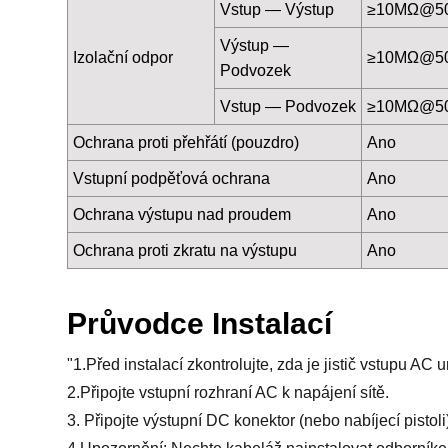
Vstup — Výstup
≥10MΩ@5
Výstup —
Izolační odpor
≥10MΩ@5
Podvozek
Vstup — Podvozek
≥10MΩ@5
Ochrana proti přehřátí (pouzdro)
Ano
Vstupní podpěťová ochrana
Ano
Ochrana výstupu nad proudem
Ano
Ochrana proti zkratu na výstupu
Ano
Průvodce Instalací
"1.Před instalací zkontrolujte, zda je jistič vstupu A
2.Připojte vstupní rozhraní AC k napájení sítě.
3. Připojte výstupní DC konektor (nebo nabíjecí pistoli)