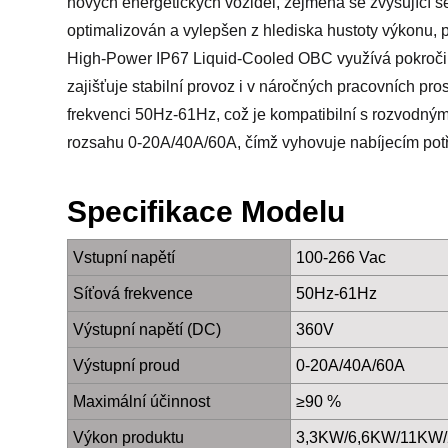
nových energetických vozidel, zejména se zvyšující s
optimalizován a vylepšen z hlediska hustoty výkonu, 
High-Power IP67 Liquid-Cooled OBC využívá pokročil
zajišťuje stabilní provoz i v náročných pracovních pro
frekvenci 50Hz-61Hz, což je kompatibilní s rozvodnými 
rozsahu 0-20A/40A/60A, čímž vyhovuje nabíjecím potře
Specifikace Modelu
Vstupní napětí
100-266 Vac
Síťová frekvence
50Hz-61Hz
Výstupní napětí (DC)
360V
Výstupní proud
0-20A/40A/60A
Maximální účinnost
≥90 %
Výkon produktu
3,3KW/6,6KW/11KW