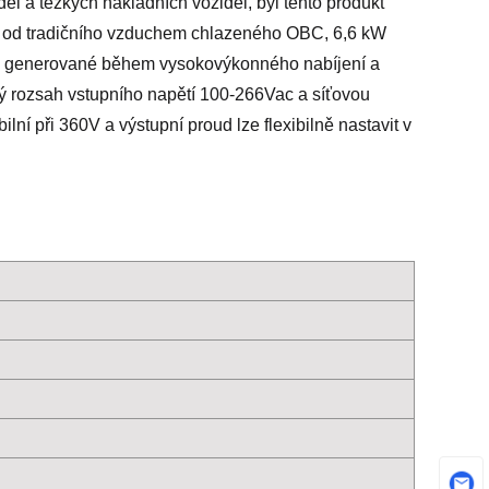
l a těžkých nákladních vozidel, byl tento produkt
díl od tradičního vzduchem chlazeného OBC, 6,6 kW
plo generované během vysokovýkonného nabíjení a
roký rozsah vstupního napětí 100-266Vac a síťovou
lní při 360V a výstupní proud lze flexibilně nastavit v