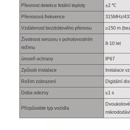
Přesnost detekce fetální teploty
±2 ℃
Přenosová frekvence
315MHz/433M
Vzdálenost bezdrátového přenosu
≥150 m (be
Životnost senzoru v pohotovostním
8-10 let
režimu
úroveň ochrany
IP67
Způsob instalace
Instalace vz
Režim zobrazení
Digitální di
Doba odezvy
≤1 s
Dvoukolové 
Přizpůsobte typ vozidla
mikrododáv