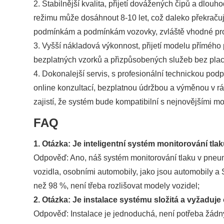
2. Stabilnější kvalita, přijetí dovážených čipů a dlou
režimu může dosáhnout 8-10 let, což daleko překračuj
podmínkám a podmínkám vozovky, zvláště vhodné pro 
3. Vyšší nákladová výkonnost, přijetí modelu přímého
bezplatných vzorků a přizpůsobených služeb bez plac
4. Dokonalejší servis, s profesionální technickou po
online konzultací, bezplatnou údržbou a výměnou v 
zajistí, že systém bude kompatibilní s nejnovějšími mo
FAQ
1. Otázka: Je inteligentní systém monitorování t
Odpověď: Ano, náš systém monitorování tlaku v pneuma
vozidla, osobními automobily, jako jsou automobily a 
než 98 %, není třeba rozlišovat modely vozidel;
2. Otázka: Je instalace systému složitá a vyžaduj
Odpověď: Instalace je jednoduchá, není potřeba žádný 