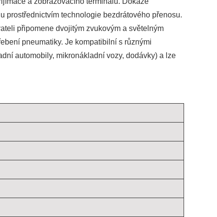
přijímače a zobrazovacího terminálu. Dokáže
lu prostřednictvím technologie bezdrátového přenosu.
živateli připomene dvojitým zvukovým a světelným
ebení pneumatiky. Je kompatibilní s různými
adní automobily, mikronákladní vozy, dodávky) a lze