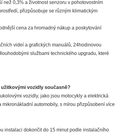
enší než 0,3% a životnost senzoru v pohotovostním
prostředí, přizpůsobuje se různým klimatickým
ýhodnější cena za hromadný nákup a poskytování
ačních videí a grafických manuálů, 24hodinovou
dlouhodobými službami technického upgradu, které
a užitkovými vozidly současně?
kolovými vozidly, jako jsou motocykly a elektrická
a mikronákladní automobily, s mírou přizpůsobení více
u instalaci dokončit do 15 minut podle instalačního