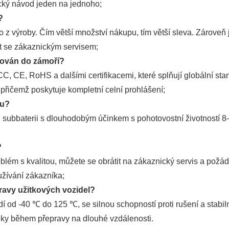
cký návod jeden na jednoho;
?
 výroby. Čím větší množství nákupu, tím větší sleva. Zároveň 
at se zákaznickým servisem;
rtován do zámoří?
, CE, RoHS a dalšími certifikacemi, které splňují globální stand
 přičemž poskytuje kompletní celní prohlášení;
nu?
 subbaterii s dlouhodobým účinkem s pohotovostní životností 8
?
lém s kvalitou, můžete se obrátit na zákaznický servis a pož
užívání zákazníka;
pravy užitkových vozidel?
í od -40 ℃ do 125 ℃, se silnou schopností proti rušení a stab
iky během přepravy na dlouhé vzdálenosti.