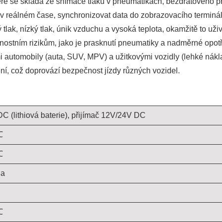
teré se skládá ze snímače tlaku v pneumatikách, bezdrátového 
 v reálném čase, synchronizovat data do zobrazovacího terminá
tlak, nízký tlak, únik vzduchu a vysoká teplota, okamžitě to u
stním rizikům, jako je prasknutí pneumatiky a nadměrné opotř
i automobily (auta, SUV, MPV) a užitkovými vozidly (lehké nákl
dění, což doprovází bezpečnost jízdy různých vozidel.
C (lithiová baterie), přijímač 12V/24V DC
℃
℃
Pa
℃