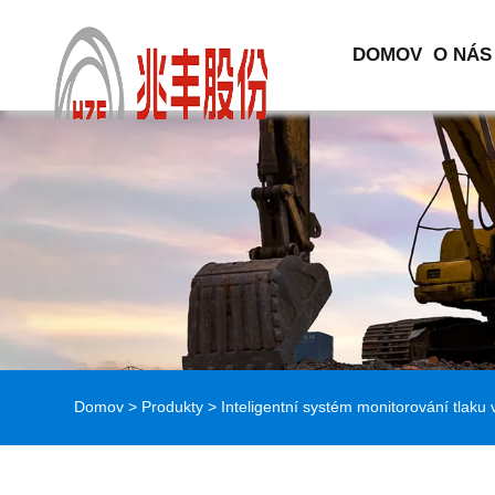
DOMOV
O NÁS
Domov
>
Produkty
> Inteligentní systém monitorování tlaku