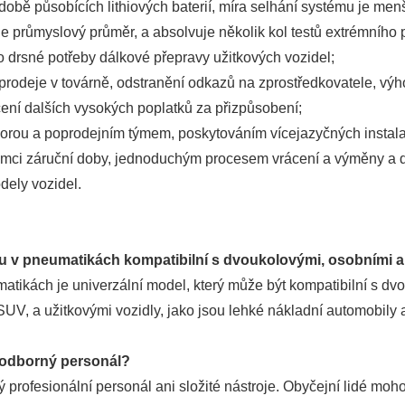
hodobě působících lithiových baterií, míra selhání systému je m
e průmyslový průměr, a absolvuje několik kol testů extrémního 
drsné potřeby dálkové přepravy užitkových vozidel;
 prodeje v továrně, odstranění odkazů na zprostředkovatele, v
ení dalších vysokých poplatků za přizpůsobení;
dporou a poprodejním týmem, poskytováním vícejazyčných instal
rámci záruční doby, jednoduchým procesem vrácení a výměny a 
dely vozidel.
laku v pneumatikách kompatibilní s dvoukolovými, osobními 
tikách je univerzální model, který může být kompatibilní s dvou
SUV, a užitkovými vozidly, jako jsou lehké nákladní automobily 
e odborný personál?
profesionální personál ani složité nástroje. Obyčejní lidé moho