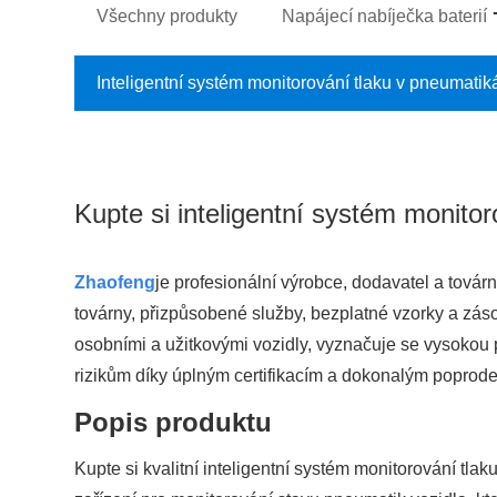
Všechny produkty
Napájecí nabíječka baterií
Inteligentní systém monitorování tlaku v pneumatik
Kupte si inteligentní systém monito
Zhaofeng
je profesionální výrobce, dodavatel a tová
továrny, přizpůsobené služby, bezplatné vzorky a zás
osobními a užitkovými vozidly, vyznačuje se vysokou 
rizikům díky úplným certifikacím a dokonalým poprod
Popis produktu
Kupte si kvalitní inteligentní systém monitorování tl