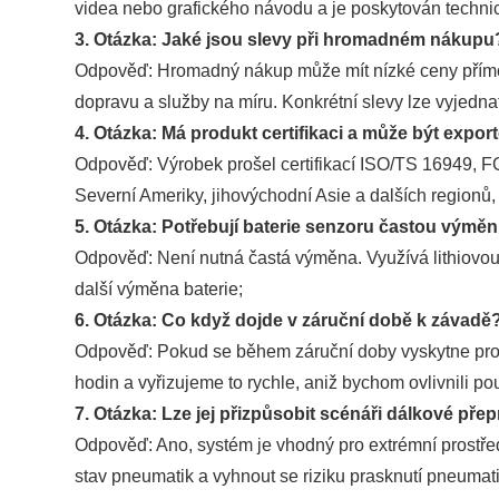
videa nebo grafického návodu a je poskytován techni
3. Otázka: Jaké jsou slevy při hromadném nákupu
Odpověď: Hromadný nákup může mít nízké ceny přímo z
dopravu a služby na míru. Konkrétní slevy lze vyjedn
4. Otázka: Má produkt certifikaci a může být expo
Odpověď: Výrobek prošel certifikací ISO/TS 16949, FCC
Severní Ameriky, jihovýchodní Asie a dalších regionů,
5. Otázka: Potřebují baterie senzoru častou výmě
Odpověď: Není nutná častá výměna. Využívá lithiovou
další výměna baterie;
6. Otázka: Co když dojde v záruční době k závadě
Odpověď: Pokud se během záruční doby vyskytne prob
hodin a vyřizujeme to rychle, aniž bychom ovlivnili po
7. Otázka: Lze jej přizpůsobit scénáři dálkové pře
Odpověď: Ano, systém je vhodný pro extrémní prostřed
stav pneumatik a vyhnout se riziku prasknutí pneumat