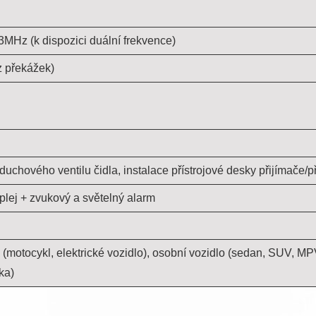
Hz (k dispozici duální frekvence)
z překážek)
duchového ventilu čidla, instalace přístrojové desky přijímače/p
splej + zvukový a světelný alarm
(motocykl, elektrické vozidlo), osobní vozidlo (sedan, SUV, MPV
ka)