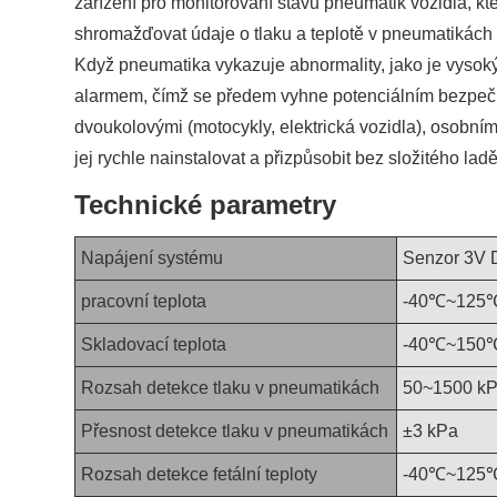
zařízení pro monitorování stavu pneumatik vozidla, k
shromažďovat údaje o tlaku a teplotě v pneumatikách
Když pneumatika vykazuje abnormality, jako je vysoký 
alarmem, čímž se předem vyhne potenciálním bezpečno
dvoukolovými (motocykly, elektrická vozidla), osobním
jej rychle nainstalovat a přizpůsobit bez složitého la
Technické parametry
Napájení systému
Senzor 3V D
pracovní teplota
-40℃~125
Skladovací teplota
-40℃~150
Rozsah detekce tlaku v pneumatikách
50~1500 k
Přesnost detekce tlaku v pneumatikách
±3 kPa
Rozsah detekce fetální teploty
-40℃~125