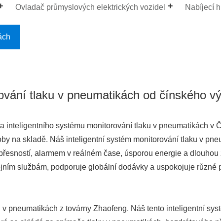
Ovladač průmyslových elektrických vozidel
Nabíjecí 
ách
rování tlaku v pneumatikách od čínského v
rna inteligentního systému monitorování tlaku v pneumatikách v 
oby na skladě. Náš inteligentní systém monitorování tlaku v pne
přesností, alarmem v reálném čase, úsporou energie a dlouhou 
ejním službám, podporuje globální dodávky a uspokojuje různé 
aku v pneumatikách z továrny Zhaofeng. Náš tento inteligentní sy