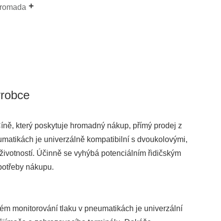
hromada
ýrobce
Číně, který poskytuje hromadný nákup, přímý prodej z
umatikách je univerzálně kompatibilní s dvoukolovými,
životností. Účinně se vyhýbá potenciálním řidičským
potřeby nákupu.
stém monitorování tlaku v pneumatikách je univerzální